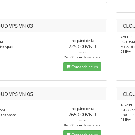
UD VPS VN 03
CLOU
4 vCPU
Începănd de la
AM
8GB RA
225,000VND
isk Space
60GB Dis
01 IPv4
Lunar
24,000 Taxe de instalare
Comandă acum
UD VPS VN 05
CLOU
16 vCPU
Începănd de la
RAM
32GB RA
765,000VND
Disk Space
240GB Di
01 IPv4
Lunar
84,000 Taxe de instalare
Comandă acum