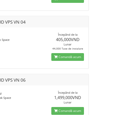
D VPS VN 04
Începănd de la
M
405,000VND
k Space
Lunar
44,000 Taxe de instalare
Comandă acum
D VPS VN 06
Începănd de la
M
1,499,000VND
sk Space
Lunar
Comandă acum