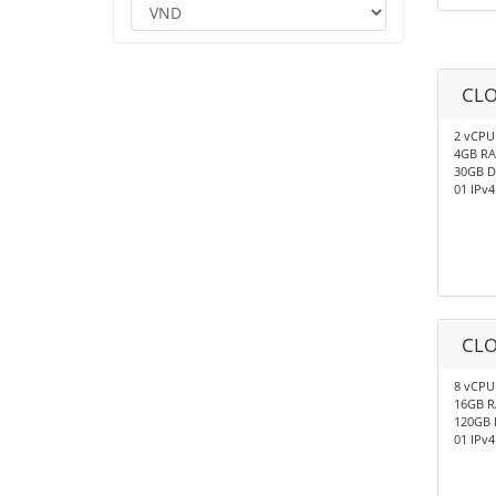
CLO
2 vCPU
4GB R
30GB D
01 IPv4
CLO
8 vCPU
16GB 
120GB 
01 IPv4