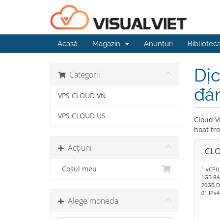
Acasă
Magazin
Anunțuri
Bibliotec
Dịc
Categorii
đá
VPS CLOUD VN
VPS CLOUD US
Cloud V
hoạt tr
Acțiuni
CLO
Coșul meu
1 vCPU
1GB R
20GB D
01 IPv4
Alege moneda