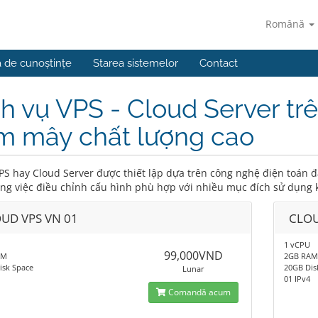
Română
a de cunoștințe
Starea sistemelor
Contact
h vụ VPS - Cloud Server tr
m mây chất lượng cao
PS hay Cloud Server được thiết lập dựa trên công nghệ điện toán đ
ong việc điều chỉnh cấu hình phù hợp với nhiều mục đích sử dụng
UD VPS VN 01
CLOU
1 vCPU
99,000VND
AM
2GB RA
isk Space
20GB Dis
Lunar
01 IPv4
Comandă acum