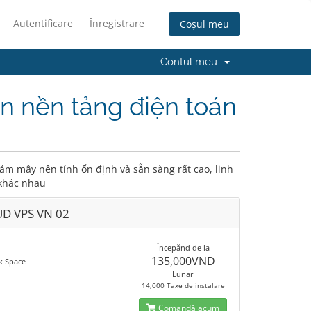
Autentificare
Înregistrare
Coșul meu
Contul meu
ên nền tảng điện toán
ám mây nên tính ổn định và sẵn sàng rất cao, linh
 khác nhau
D VPS VN 02
Începănd de la
M
135,000VND
k Space
Lunar
14,000 Taxe de instalare
Comandă acum