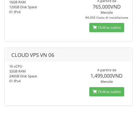
A partire da
16GB RAM
765,000VND
120GB Disk Space
01 IPv4
Mensile
84,000 Costo di installazione
Ordina subito
CLOUD VPS VN 06
16 vCPU
A partire da
32GB RAM
1,499,000VND
240GB Disk Space
01 IPv4
Mensile
Ordina subito