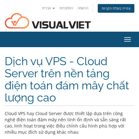
הרשמה
התחברות
עברית
צפייה בעגלת הקניות
פעלת
ניווט
Dịch vụ VPS - Cloud
Server trên nền tảng
điện toán đám mây chất
lượng cao
Cloud VPS hay Cloud Server được thiết lập dựa trên công
nghệ điện toán đám mây nên tính ổn định và sẵn sàng rất
cao, linh hoạt trong việc điều chỉnh cấu hình phù hợp với
nhiều mục đích sử dụng khác nhau