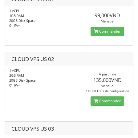
1 vCPU
99,000VND
1GB RAM
20GB Disk Space
Mensuel
01 IPv4
Commander
CLOUD VPS US 02
1 vCPU
À partir de
2GB RAM
135,000VND
20GB Disk Space
01 IPv4
Mensuel
14,000 Frais de configuration
Commander
CLOUD VPS US 03