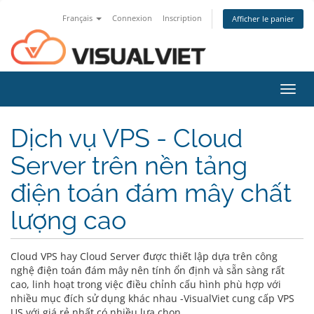
Français
Connexion
Inscription
Afficher le panier
Bascu
la
navig
Dịch vụ VPS - Cloud
Server trên nền tảng
điện toán đám mây chất
lượng cao
Cloud VPS hay Cloud Server được thiết lập dựa trên công
nghệ điện toán đám mây nên tính ổn định và sẵn sàng rất
cao, linh hoạt trong việc điều chỉnh cấu hình phù hợp với
nhiều mục đích sử dụng khác nhau -VisualViet cung cấp VPS
US với giá rẻ nhất có nhiều lựa chọn